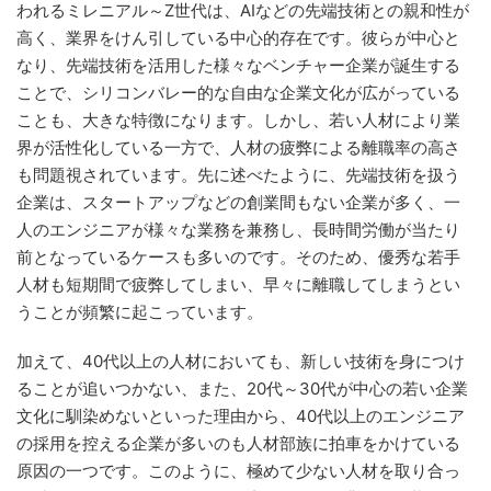
われるミレニアル～Z世代は、AIなどの先端技術との親和性が
高く、業界をけん引している中心的存在です。彼らが中心と
なり、先端技術を活用した様々なベンチャー企業が誕生する
ことで、シリコンバレー的な自由な企業文化が広がっている
ことも、大きな特徴になります。しかし、若い人材により業
界が活性化している一方で、人材の疲弊による離職率の高さ
も問題視されています。先に述べたように、先端技術を扱う
企業は、スタートアップなどの創業間もない企業が多く、一
人のエンジニアが様々な業務を兼務し、長時間労働が当たり
前となっているケースも多いのです。そのため、優秀な若手
人材も短期間で疲弊してしまい、早々に離職してしまうとい
うことが頻繁に起こっています。
加えて、40代以上の人材においても、新しい技術を身につけ
ることが追いつかない、また、20代～30代が中心の若い企業
文化に馴染めないといった理由から、40代以上のエンジニア
の採用を控える企業が多いのも人材部族に拍車をかけている
原因の一つです。このように、極めて少ない人材を取り合っ